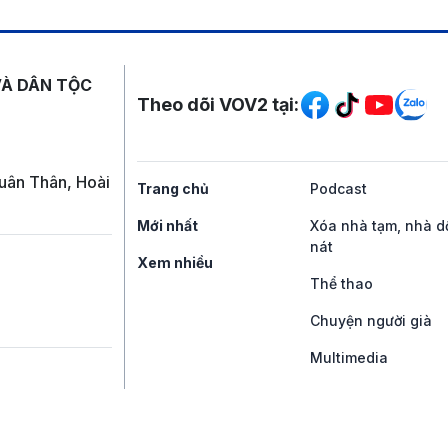
Mạng xã hội
VÀ DÂN TỘC
Theo dõi VOV2 tại:
uân Thân, Hoài
Trang chủ
Podcast
Mới nhất
Xóa nhà tạm, nhà d
nát
Xem nhiều
Thể thao
Chuyện người già
Multimedia