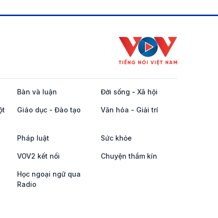
Bàn và luận
Đời sống - Xã hội
ột
Giáo dục - Đào tạo
Văn hóa - Giải trí
Pháp luật
Sức khỏe
VOV2 kết nối
Chuyện thầm kín
Học ngoại ngữ qua
Radio