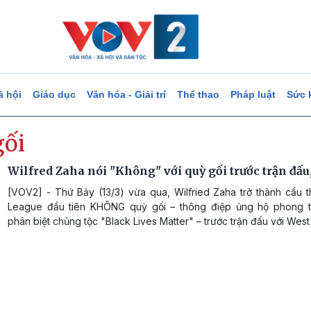
ã hội
Giáo dục
Văn hóa - Giải trí
Thể thao
Pháp luật
Sức 
gối
Wilfred Zaha nói "Không" với quỳ gối trước trận đấu,
[VOV2] - Thứ Bảy (13/3) vừa qua, Wilfried Zaha trở thành cầu t
League đầu tiên KHÔNG quỳ gối – thông điệp ủng hộ phong 
phân biệt chủng tộc "Black Lives Matter" – trước trận đấu với West