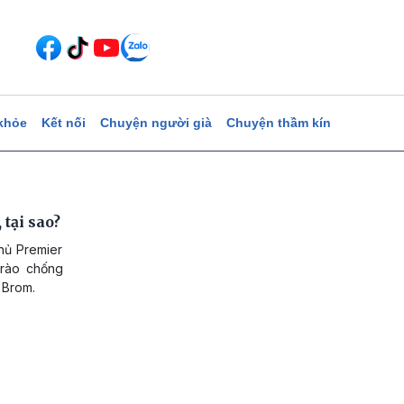
khỏe
Kết nối
Chuyện người già
Chuyện thầm kín
 tại sao?
hủ Premier
trào chống
 Brom.