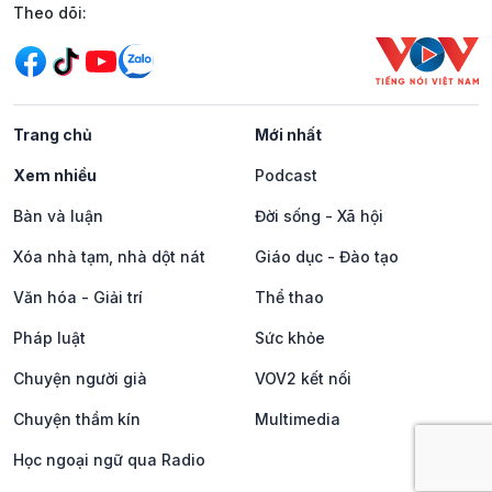
Mạng xã hội
Theo dõi:
Trang chủ
Mới nhất
Xem nhiều
Podcast
Bàn và luận
Đời sống - Xã hội
Xóa nhà tạm, nhà dột nát
Giáo dục - Đào tạo
Văn hóa - Giải trí
Thể thao
Pháp luật
Sức khỏe
Chuyện người già
VOV2 kết nối
Chuyện thầm kín
Multimedia
Học ngoại ngữ qua Radio