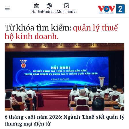
Nhảy đến nội dung
Podcast
Radio
Multimedia
Main navigation
Từ khóa tìm kiếm:
quản lý thuế
hộ kinh doanh.
6 tháng cuối năm 2026: Ngành Thuế siết quản lý
thương mại điện tử