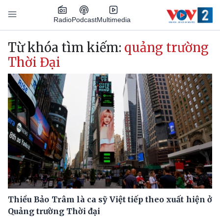
Nhảy đến nội dung
Podcast
Radio
Multimedia
Main navigation
Từ khóa tìm kiếm:
quảng trường
Thời Đại
Thiều Bảo Trâm là ca sỹ Việt tiếp theo xuất hiện ở
Quảng trường Thời đại