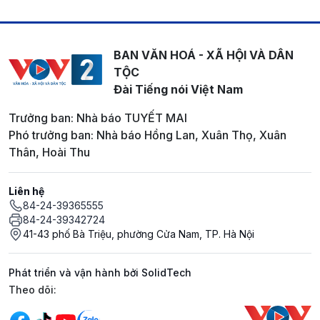
BAN VĂN HOÁ - XÃ HỘI VÀ DÂN
TỘC
Đài Tiếng nói Việt Nam
Trưởng ban: Nhà báo TUYẾT MAI
Phó trưởng ban: Nhà báo Hồng Lan, Xuân Thọ, Xuân
Thân, Hoài Thu
Liên hệ
84-24-39365555
84-24-39342724
41-43 phố Bà Triệu, phường Cửa Nam, TP. Hà Nội
Phát triển và vận hành bởi SolidTech
Mạng xã hội
Theo dõi: