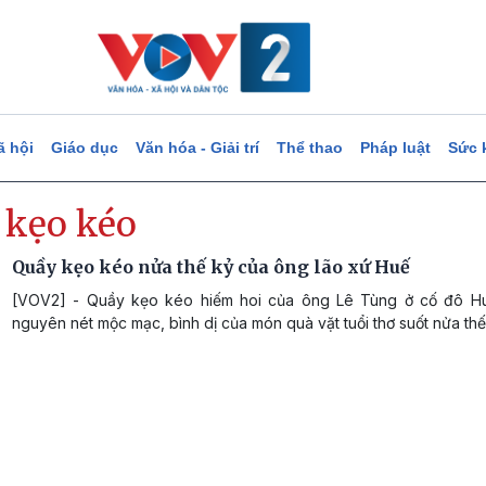
ã hội
Giáo dục
Văn hóa - Giải trí
Thể thao
Pháp luật
Sức 
 kẹo kéo
Quầy kẹo kéo nửa thế kỷ của ông lão xứ Huế
[VOV2] - Quầy kẹo kéo hiếm hoi của ông Lê Tùng ở cố đô H
nguyên nét mộc mạc, bình dị của món quà vặt tuổi thơ suốt nửa thế