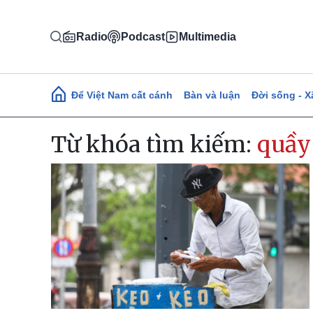
Nhảy đến nội dung
Radio
Podcast
Multimedia
Main navigation
Để Việt Nam cất cánh
Bàn và luận
Đời sống - X
Từ khóa tìm kiếm:
quầy