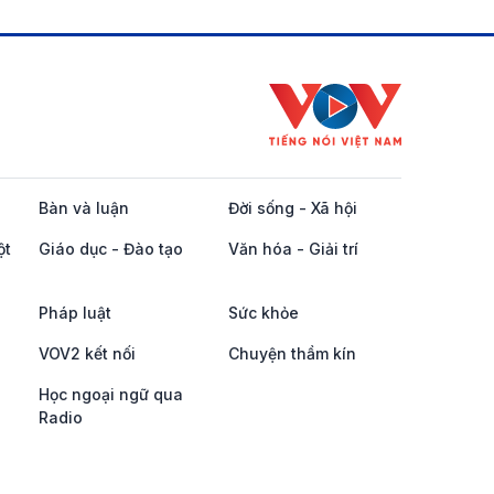
Bàn và luận
Đời sống - Xã hội
ột
Giáo dục - Đào tạo
Văn hóa - Giải trí
Pháp luật
Sức khỏe
VOV2 kết nối
Chuyện thầm kín
Học ngoại ngữ qua
Radio