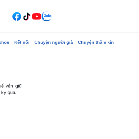
khỏe
Kết nối
Chuyện người già
Chuyện thầm kín
uế vẫn giữ
 kỷ qua.