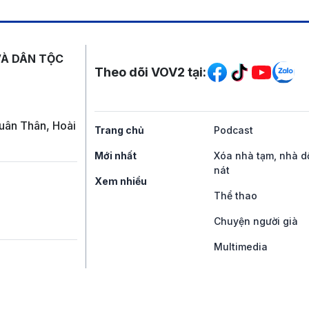
Mạng xã hội
VÀ DÂN TỘC
Theo dõi VOV2 tại:
uân Thân, Hoài
Trang chủ
Podcast
Mới nhất
Xóa nhà tạm, nhà d
nát
Xem nhiều
Thể thao
Chuyện người già
Multimedia