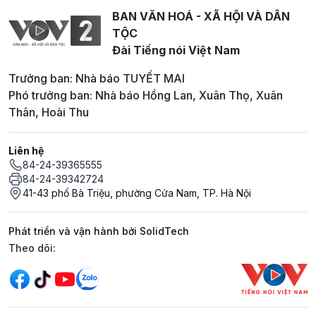
BAN VĂN HOÁ - XÃ HỘI VÀ DÂN
TỘC
Đài Tiếng nói Việt Nam
Trưởng ban: Nhà báo TUYẾT MAI
Phó trưởng ban: Nhà báo Hồng Lan, Xuân Thọ, Xuân
Thân, Hoài Thu
Liên hệ
84-24-39365555
84-24-39342724
41-43 phố Bà Triệu, phường Cửa Nam, TP. Hà Nội
Phát triển và vận hành bởi SolidTech
Mạng xã hội
Theo dõi: