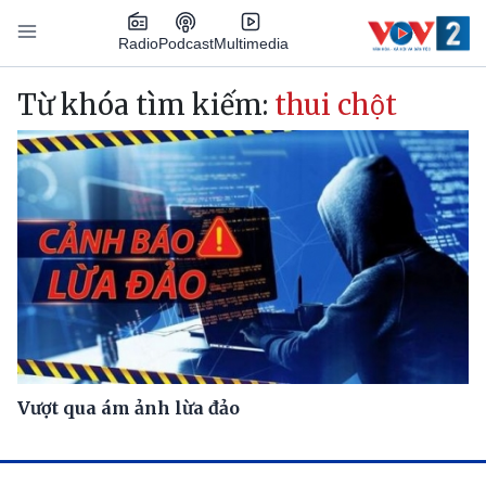
Nhảy đến nội dung
Podcast
Radio
Multimedia
Main navigation
Từ khóa tìm kiếm:
thui chột
Vượt qua ám ảnh lừa đảo