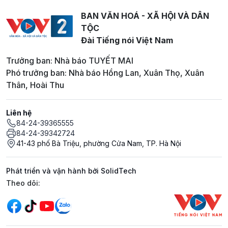
BAN VĂN HOÁ - XÃ HỘI VÀ DÂN
TỘC
Đài Tiếng nói Việt Nam
Trưởng ban: Nhà báo TUYẾT MAI
Phó trưởng ban: Nhà báo Hồng Lan, Xuân Thọ, Xuân
Thân, Hoài Thu
Liên hệ
84-24-39365555
84-24-39342724
41-43 phố Bà Triệu, phường Cửa Nam, TP. Hà Nội
Phát triển và vận hành bởi SolidTech
Mạng xã hội
Theo dõi: