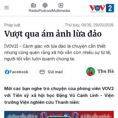
Nhảy đến nội dung
Podcast
Radio
Multimedia
Main navigation
Pháp luật
Thứ bảy, 06:30, 29/03/2025
Vượt qua ám ảnh lừa đảo
[VOV2] - Cảnh giác với lừa đảo là chuyện cần thiết
nhưng cũng quên rằng xã hội vẫn còn nhiều sự tử tế,
người tốt vẫn luôn quanh chúng ta.
Thu Hà
Facebook
Gửi mail
Mời các bạn nghe trò chuyện của phóng viên VOV2
với Tiến sỹ xã hội học Đặng Vũ Cảnh Linh - Viện
trưởng Viện nghiên cứu Thanh niên: