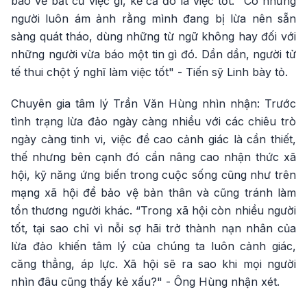
báo về bất cứ việc gì, kể cả đó là việc tốt. "Có những
người luôn ám ảnh rằng mình đang bị lừa nên sẵn
sàng quát tháo, dùng những từ ngữ không hay đối với
những người vừa báo một tin gì đó. Dần dần, người tử
tế thui chột ý nghĩ làm việc tốt" - Tiến sỹ Linh bày tỏ.
Chuyên gia tâm lý Trần Văn Hùng nhìn nhận: Trước
tình trạng lừa đảo ngày càng nhiều với các chiêu trò
ngày càng tinh vi, việc đề cao cảnh giác là cần thiết,
thế nhưng bên cạnh đó cần nâng cao nhận thức xã
hội, kỹ năng ứng biến trong cuộc sống cũng như trên
mạng xã hội để bảo vệ bản thân và cũng tránh làm
tổn thương người khác. “Trong xã hội còn nhiều người
tốt, tại sao chỉ vì nỗi sợ hãi trở thành nạn nhân của
lừa đảo khiến tâm lý của chúng ta luôn cảnh giác,
căng thẳng, áp lực. Xã hội sẽ ra sao khi mọi người
nhìn đâu cũng thấy kẻ xấu?" - Ông Hùng nhận xét.