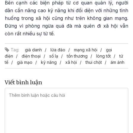
Bên cạnh các biện pháp từ cơ quan quản lý, người
dân cần nâng cao kỹ năng khi đối diện với những tình
huống trong xã hội cũng như trên không gian mạng.
Đừng vì phòng ngừa quá đà mà quên đi xã hội vẫn
còn rất nhiều sự tử tế.
Tag:
giả danh
lừa đảo
mạng xã hội
gọi
điện
điện thoại
số lạ
tổn thương
lòng tốt
tử
tế
giả mạo
kỹ năng
xã hội
thui chột
ám ảnh
Viết bình luận