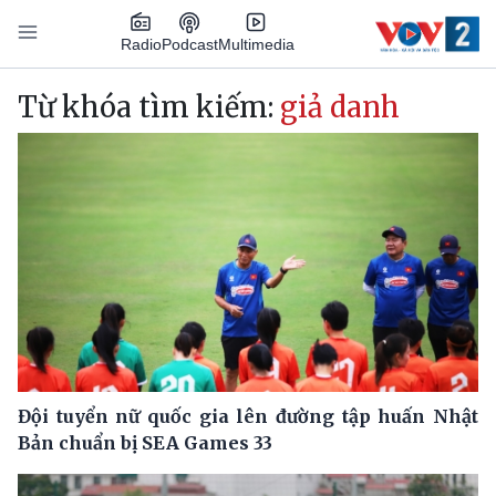
Nhảy đến nội dung
Podcast
Radio
Multimedia
Main navigation
Từ khóa tìm kiếm:
giả danh
Đội tuyển nữ quốc gia lên đường tập huấn Nhật
Bản chuẩn bị SEA Games 33