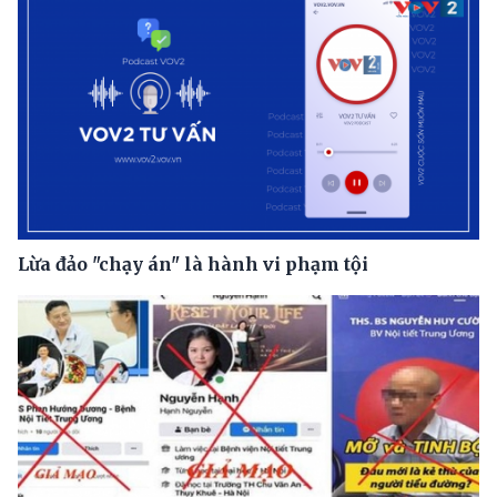
Lừa đảo "chạy án" là hành vi phạm tội