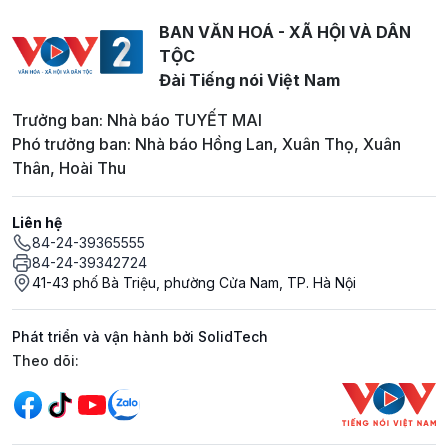
BAN VĂN HOÁ - XÃ HỘI VÀ DÂN
TỘC
Đài Tiếng nói Việt Nam
Trưởng ban: Nhà báo TUYẾT MAI
Phó trưởng ban: Nhà báo Hồng Lan, Xuân Thọ, Xuân
Thân, Hoài Thu
Liên hệ
84-24-39365555
84-24-39342724
41-43 phố Bà Triệu, phường Cửa Nam, TP. Hà Nội
Phát triển và vận hành bởi SolidTech
Mạng xã hội
Theo dõi: