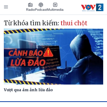
Nhảy đến nội dung
Podcast
Radio
Multimedia
Main navigation
Từ khóa tìm kiếm:
thui chột
Vượt qua ám ảnh lừa đảo