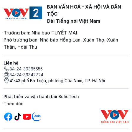
BAN VĂN HOÁ - XÃ HỘI VÀ DÂN
TỘC
Đài Tiếng nói Việt Nam
Trưởng ban: Nhà báo TUYẾT MAI
Phó trưởng ban: Nhà báo Hồng Lan, Xuân Thọ, Xuân
Thân, Hoài Thu
Liên hệ
84-24-39365555
84-24-39342724
41-43 phố Bà Triệu, phường Cửa Nam, TP. Hà Nội
Phát triển và vận hành bởi SolidTech
Mạng xã hội
Theo dõi: