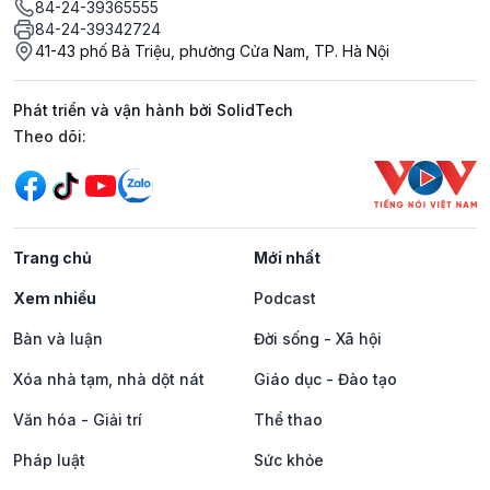
84-24-39365555
84-24-39342724
41-43 phố Bà Triệu, phường Cửa Nam, TP. Hà Nội
Phát triển và vận hành bởi SolidTech
Mạng xã hội
Theo dõi:
Trang chủ
Mới nhất
Xem nhiều
Podcast
Bàn và luận
Đời sống - Xã hội
Xóa nhà tạm, nhà dột nát
Giáo dục - Đào tạo
Văn hóa - Giải trí
Thể thao
Pháp luật
Sức khỏe