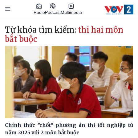
Nhảy đến nội dung
Podcast
Radio
Multimedia
Main navigation
Từ khóa tìm kiếm:
thi hai môn
bắt buộc
Chính thức "chốt" phương án thi tốt nghiệp từ
năm 2025 với 2 môn bắt buộc