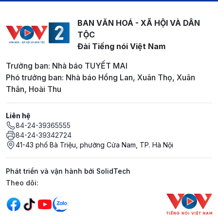
BAN VĂN HOÁ - XÃ HỘI VÀ DÂN
TỘC
Đài Tiếng nói Việt Nam
Trưởng ban: Nhà báo TUYẾT MAI
Phó trưởng ban: Nhà báo Hồng Lan, Xuân Thọ, Xuân
Thân, Hoài Thu
Liên hệ
84-24-39365555
84-24-39342724
41-43 phố Bà Triệu, phường Cửa Nam, TP. Hà Nội
Phát triển và vận hành bởi SolidTech
Mạng xã hội
Theo dõi: