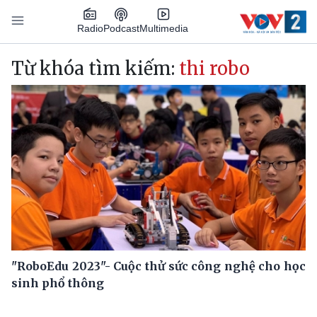
Nhảy đến nội dung
Podcast
Radio
Multimedia
Main navigation
Từ khóa tìm kiếm:
thi robo
"RoboEdu 2023"- Cuộc thử sức công nghệ cho học
sinh phổ thông