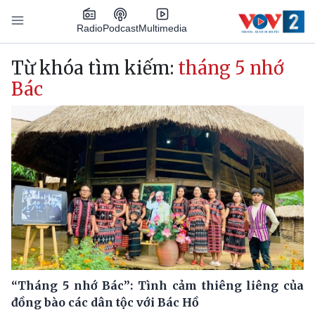
Nhảy đến nội dung
Podcast
Radio
Multimedia
Main navigation
Từ khóa tìm kiếm:
tháng 5 nhớ
Bác
“Tháng 5 nhớ Bác”: Tình cảm thiêng liêng của
đồng bào các dân tộc với Bác Hồ