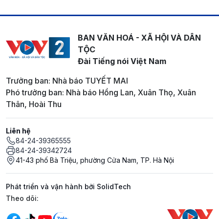
BAN VĂN HOÁ - XÃ HỘI VÀ DÂN
TỘC
Đài Tiếng nói Việt Nam
Trưởng ban: Nhà báo TUYẾT MAI
Phó trưởng ban: Nhà báo Hồng Lan, Xuân Thọ, Xuân
Thân, Hoài Thu
Liên hệ
84-24-39365555
84-24-39342724
41-43 phố Bà Triệu, phường Cửa Nam, TP. Hà Nội
Phát triển và vận hành bởi SolidTech
Mạng xã hội
Theo dõi: