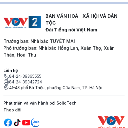
BAN VĂN HOÁ - XÃ HỘI VÀ DÂN
TỘC
Đài Tiếng nói Việt Nam
Trưởng ban: Nhà báo TUYẾT MAI
Phó trưởng ban: Nhà báo Hồng Lan, Xuân Thọ, Xuân
Thân, Hoài Thu
Liên hệ
84-24-39365555
84-24-39342724
41-43 phố Bà Triệu, phường Cửa Nam, TP. Hà Nội
Phát triển và vận hành bởi SolidTech
Mạng xã hội
Theo dõi: