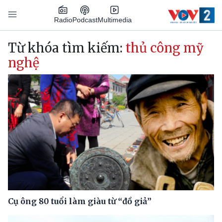
Nhảy đến nội dung
Podcast
Radio
Multimedia
Main navigation
Từ khóa tìm kiếm:
thủ công mỹ
nghệ
Cụ ông 80 tuổi làm giàu từ “đồ giả”