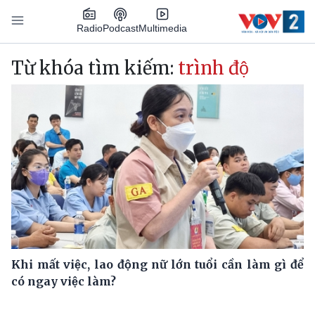
Nhảy đến nội dung
Podcast
Radio
Multimedia
Main navigation
Từ khóa tìm kiếm:
trình độ
Khi mất việc, lao động nữ lớn tuổi cần làm gì để
có ngay việc làm?