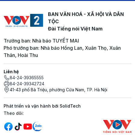
BAN VĂN HOÁ - XÃ HỘI VÀ DÂN
TỘC
Đài Tiếng nói Việt Nam
Trưởng ban: Nhà báo TUYẾT MAI
Phó trưởng ban: Nhà báo Hồng Lan, Xuân Thọ, Xuân
Thân, Hoài Thu
Liên hệ
84-24-39365555
84-24-39342724
41-43 phố Bà Triệu, phường Cửa Nam, TP. Hà Nội
Phát triển và vận hành bởi SolidTech
Mạng xã hội
Theo dõi: