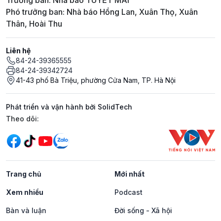
Trưởng ban: Nhà báo TUYẾT MAI
Phó trưởng ban: Nhà báo Hồng Lan, Xuân Thọ, Xuân
Thân, Hoài Thu
Liên hệ
84-24-39365555
84-24-39342724
41-43 phố Bà Triệu, phường Cửa Nam, TP. Hà Nội
Phát triển và vận hành bởi SolidTech
Mạng xã hội
Theo dõi:
Trang chủ
Mới nhất
Xem nhiều
Podcast
Bàn và luận
Đời sống - Xã hội