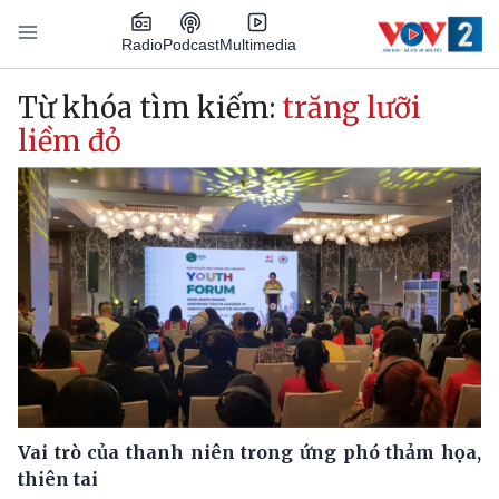
Nhảy đến nội dung
Podcast
Radio
Multimedia
Main navigation
Từ khóa tìm kiếm:
trăng lưỡi
liềm đỏ
Vai trò của thanh niên trong ứng phó thảm họa,
thiên tai