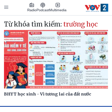
Nhảy đến nội dung
Podcast
Radio
Multimedia
Main navigation
Từ khóa tìm kiếm:
trường học
BHYT học sinh - Vì tương lai của đất nước