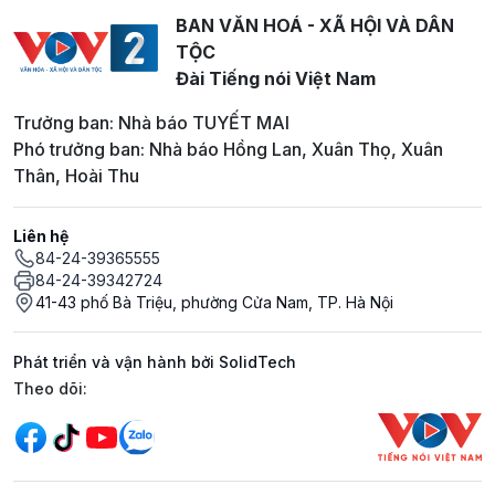
BAN VĂN HOÁ - XÃ HỘI VÀ DÂN
TỘC
Đài Tiếng nói Việt Nam
Trưởng ban: Nhà báo TUYẾT MAI
Phó trưởng ban: Nhà báo Hồng Lan, Xuân Thọ, Xuân
Thân, Hoài Thu
Liên hệ
84-24-39365555
84-24-39342724
41-43 phố Bà Triệu, phường Cửa Nam, TP. Hà Nội
Phát triển và vận hành bởi SolidTech
Mạng xã hội
Theo dõi: