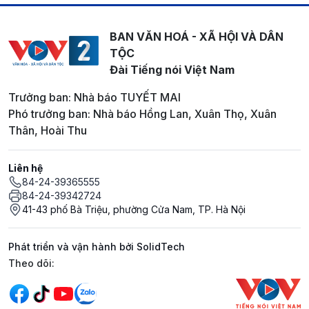
BAN VĂN HOÁ - XÃ HỘI VÀ DÂN
TỘC
Đài Tiếng nói Việt Nam
Trưởng ban: Nhà báo TUYẾT MAI
Phó trưởng ban: Nhà báo Hồng Lan, Xuân Thọ, Xuân
Thân, Hoài Thu
Liên hệ
84-24-39365555
84-24-39342724
41-43 phố Bà Triệu, phường Cửa Nam, TP. Hà Nội
Phát triển và vận hành bởi SolidTech
Mạng xã hội
Theo dõi: