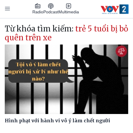
Nhảy đến nội dung
Podcast
Radio
Multimedia
Main navigation
Từ khóa tìm kiếm:
trẻ 5 tuổi bị bỏ
quên trên xe
Hình phạt với hành vi vô ý làm chết người