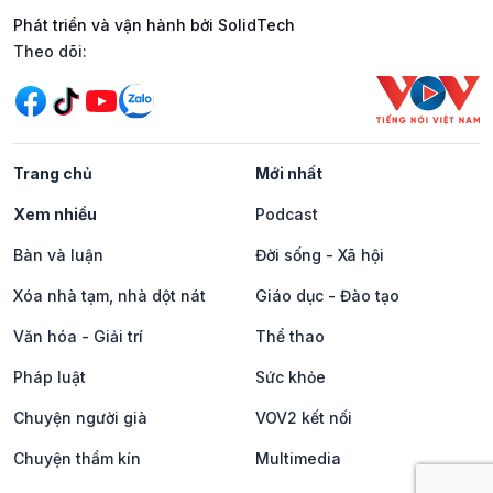
Phát triển và vận hành bởi SolidTech
Mạng xã hội
Theo dõi:
Trang chủ
Mới nhất
Xem nhiều
Podcast
Bàn và luận
Đời sống - Xã hội
Xóa nhà tạm, nhà dột nát
Giáo dục - Đào tạo
Văn hóa - Giải trí
Thể thao
Pháp luật
Sức khỏe
Chuyện người già
VOV2 kết nối
Chuyện thầm kín
Multimedia