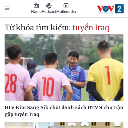
Nhảy đến nội dung
Podcast
Radio
Multimedia
Main navigation
Từ khóa tìm kiếm:
tuyển Iraq
HLV Kim Sang Sik chốt danh sách ĐTVN cho trận
gặp tuyển Iraq