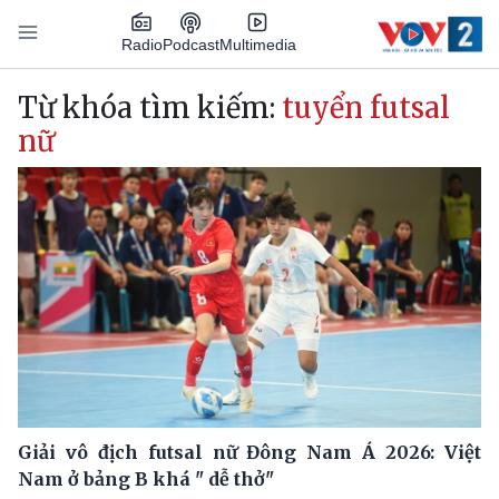
Nhảy đến nội dung
Podcast
Radio
Multimedia
Main navigation
Từ khóa tìm kiếm:
tuyển futsal
nữ
Giải vô địch futsal nữ Đông Nam Á 2026: Việt
Nam ở bảng B khá " dễ thở"