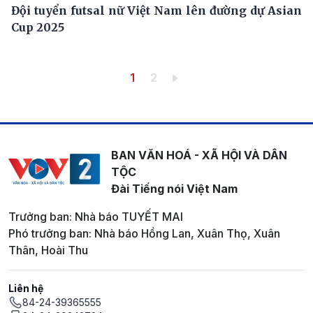
Đội tuyển futsal nữ Việt Nam lên đường dự Asian
Cup 2025
Pagination
Trang hiện thời
Trang
1
2
BAN VĂN HOÁ - XÃ HỘI VÀ DÂN
TỘC
Đài Tiếng nói Việt Nam
Trưởng ban: Nhà báo TUYẾT MAI
Phó trưởng ban: Nhà báo Hồng Lan, Xuân Thọ, Xuân
Thân, Hoài Thu
Liên hệ
84-24-39365555