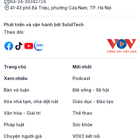
84-24-39342724
41-43 phố Bà Triệu, phường Cửa Nam, TP. Hà Nội
Phát triển và vận hành bởi SolidTech
Mạng xã hội
Theo dõi:
Trang chủ
Mới nhất
Xem nhiều
Podcast
Bàn và luận
Đời sống - Xã hội
Xóa nhà tạm, nhà dột nát
Giáo dục - Đào tạo
Văn hóa - Giải trí
Thể thao
Pháp luật
Sức khỏe
Chuyện người già
VOV2 kết nối