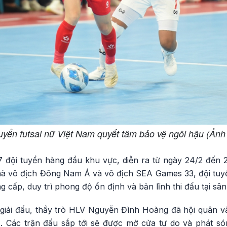
uyển futsal nữ Việt Nam quyết tâm bảo vệ ngôi hậu (Ản
7 đội tuyển hàng đầu khu vực, diễn ra từ ngày 24/2 đến 
à nhà vô địch Đông Nam Á và vô địch SEA Games 33, đội tu
g cấp, duy trì phong độ ổn định và bản lĩnh thi đấu tại sâ
giải đấu, thầy trò HLV Nguyễn Đình Hoàng đã hội quân và 
. Các trận đấu sắp tới sẽ được mở cửa tự do và phát són