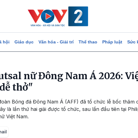
ã hội
Giáo dục
Văn hóa - Giải trí
Thể thao
Pháp luật
Sức 
 futsal nữ Đông Nam Á 2026: Vi
dễ thở"
 đoàn Bóng đá Đông Nam Á (AFF) đã tổ chức lễ bốc thăm ch
là lần thứ hai giải được tổ chức, sau lần đầu tiên tại Phil
 nữ Việt Nam.
mail