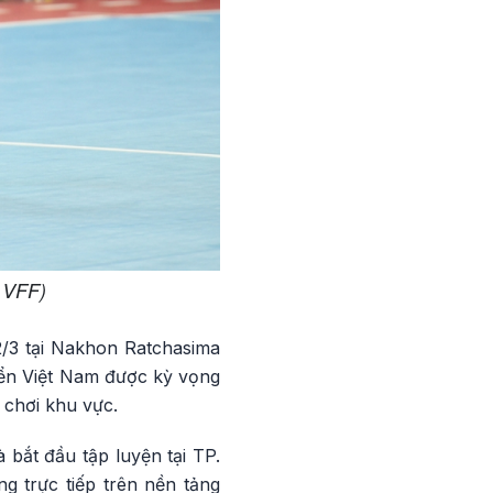
h VFF)
2/3 tại Nakhon Ratchasima
yển Việt Nam được kỳ vọng
n chơi khu vực.
bắt đầu tập luyện tại TP.
g trực tiếp trên nền tảng