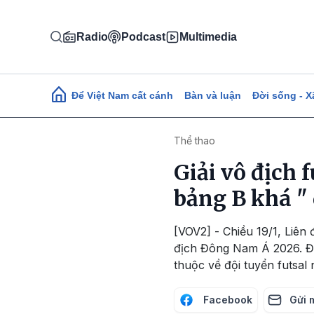
Nhảy đến nội dung
Radio
Podcast
Multimedia
Main navigation
Để Việt Nam cất cánh
Bàn và luận
Đời sống - X
Thể thao
Giải vô địch
bảng B khá " 
[VOV2] - Chiều 19/1, Liên
địch Đông Nam Á 2026. Đây 
thuộc về đội tuyển futsal
Facebook
Gửi 