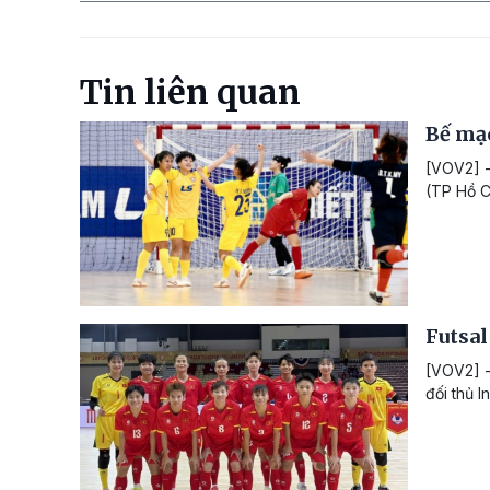
Tin liên quan
Bế mạc
[VOV2] -
(TP Hồ C
Futsal
[VOV2] -
đối thủ 