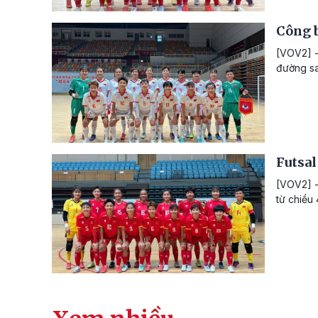
Công b
[VOV2] -
đường sa
Futsal
[VOV2] -
từ chiều