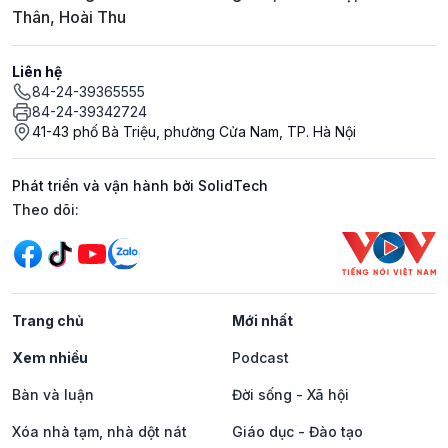
Thân, Hoài Thu
Liên hệ
84-24-39365555
84-24-39342724
41-43 phố Bà Triệu, phường Cửa Nam, TP. Hà Nội
Phát triển và vận hành bởi SolidTech
Mạng xã hội
Theo dõi:
Trang chủ
Mới nhất
Xem nhiều
Podcast
Bàn và luận
Đời sống - Xã hội
Xóa nhà tạm, nhà dột nát
Giáo dục - Đào tạo