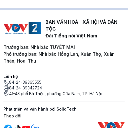
BAN VĂN HOÁ - XÃ HỘI VÀ DÂN
TỘC
Đài Tiếng nói Việt Nam
Trưởng ban: Nhà báo TUYẾT MAI
Phó trưởng ban: Nhà báo Hồng Lan, Xuân Thọ, Xuân
Thân, Hoài Thu
Liên hệ
84-24-39365555
84-24-39342724
41-43 phố Bà Triệu, phường Cửa Nam, TP. Hà Nội
Phát triển và vận hành bởi SolidTech
Mạng xã hội
Theo dõi: