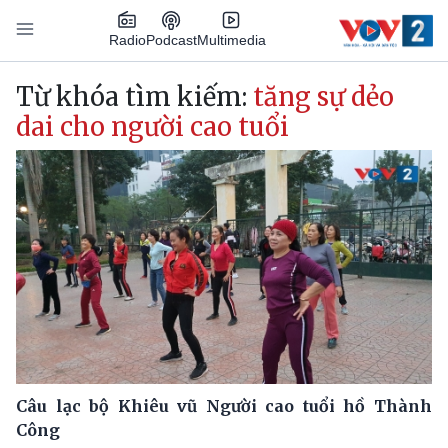
Nhảy đến nội dung
Podcast
Radio
Multimedia
Main navigation
Từ khóa tìm kiếm:
tăng sự dẻo
dai cho người cao tuổi
Câu lạc bộ Khiêu vũ Người cao tuổi hồ Thành
Công