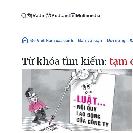
Nhảy đến nội dung
Radio
Podcast
Multimedia
Main navigation
Để Việt Nam cất cánh
Bàn và luận
Đời sống - X
Từ khóa tìm kiếm:
tạm đ