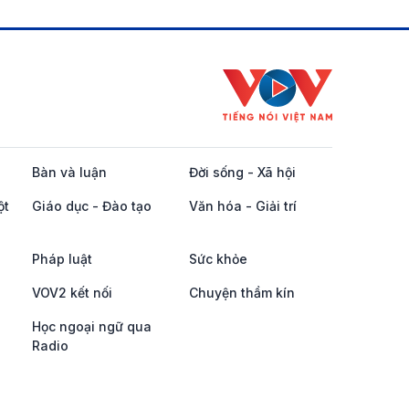
Bàn và luận
Đời sống - Xã hội
ột
Giáo dục - Đào tạo
Văn hóa - Giải trí
Pháp luật
Sức khỏe
VOV2 kết nối
Chuyện thầm kín
Học ngoại ngữ qua
Radio