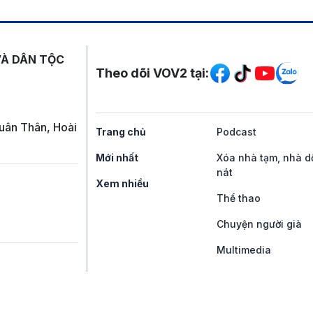
Mạng xã hội
VÀ DÂN TỘC
Theo dõi VOV2 tại:
uân Thân, Hoài
Trang chủ
Podcast
Mới nhất
Xóa nhà tạm, nhà d
nát
Xem nhiều
Thể thao
Chuyện người già
Multimedia