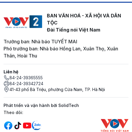
BAN VĂN HOÁ - XÃ HỘI VÀ DÂN
TỘC
Đài Tiếng nói Việt Nam
Trưởng ban: Nhà báo TUYẾT MAI
Phó trưởng ban: Nhà báo Hồng Lan, Xuân Thọ, Xuân
Thân, Hoài Thu
Liên hệ
84-24-39365555
84-24-39342724
41-43 phố Bà Triệu, phường Cửa Nam, TP. Hà Nội
Phát triển và vận hành bởi SolidTech
Mạng xã hội
Theo dõi: