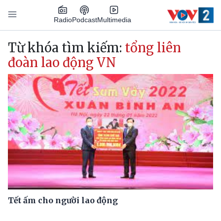
Nhảy đến nội dung
Podcast
Radio
Multimedia
Main navigation
Từ khóa tìm kiếm:
tổng liên
đoàn lao động VN
Tết ấm cho người lao động