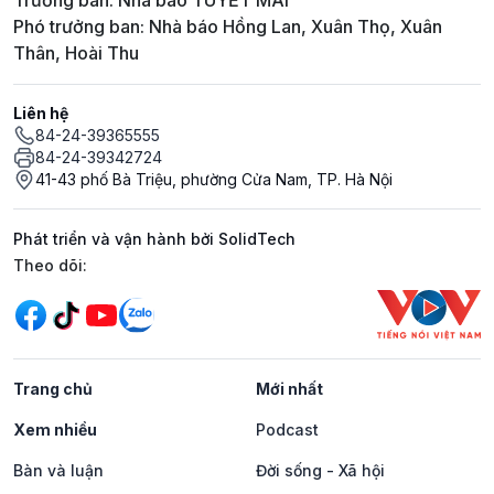
Trưởng ban: Nhà báo TUYẾT MAI
Phó trưởng ban: Nhà báo Hồng Lan, Xuân Thọ, Xuân
Thân, Hoài Thu
Liên hệ
84-24-39365555
84-24-39342724
41-43 phố Bà Triệu, phường Cửa Nam, TP. Hà Nội
Phát triển và vận hành bởi SolidTech
Mạng xã hội
Theo dõi:
Trang chủ
Mới nhất
Xem nhiều
Podcast
Bàn và luận
Đời sống - Xã hội