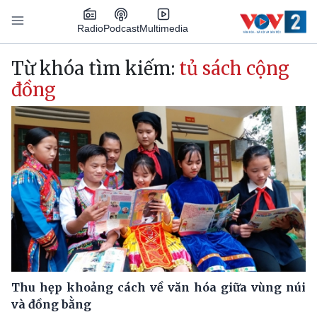
Nhảy đến nội dung
Podcast
Radio
Multimedia
Main navigation
Từ khóa tìm kiếm:
tủ sách cộng
đồng
Thu hẹp khoảng cách về văn hóa giữa vùng núi
và đồng bằng