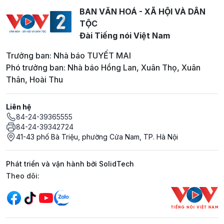
BAN VĂN HOÁ - XÃ HỘI VÀ DÂN
TỘC
Đài Tiếng nói Việt Nam
Trưởng ban: Nhà báo TUYẾT MAI
Phó trưởng ban: Nhà báo Hồng Lan, Xuân Thọ, Xuân
Thân, Hoài Thu
Liên hệ
84-24-39365555
84-24-39342724
41-43 phố Bà Triệu, phường Cửa Nam, TP. Hà Nội
Phát triển và vận hành bởi SolidTech
Mạng xã hội
Theo dõi: