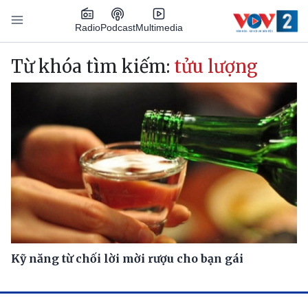
Nhảy đến nội dung
Podcast
Radio
Multimedia
Main navigation
Từ khóa tìm kiếm:
tửu lượng
Kỹ năng từ chối lời mời rượu cho bạn gái