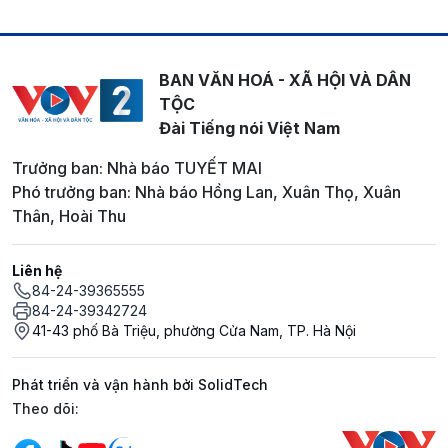
BAN VĂN HOÁ - XÃ HỘI VÀ DÂN
TỘC
Đài Tiếng nói Việt Nam
Trưởng ban: Nhà báo TUYẾT MAI
Phó trưởng ban: Nhà báo Hồng Lan, Xuân Thọ, Xuân
Thân, Hoài Thu
Liên hệ
84-24-39365555
84-24-39342724
41-43 phố Bà Triệu, phường Cửa Nam, TP. Hà Nội
Phát triển và vận hành bởi SolidTech
Mạng xã hội
Theo dõi: