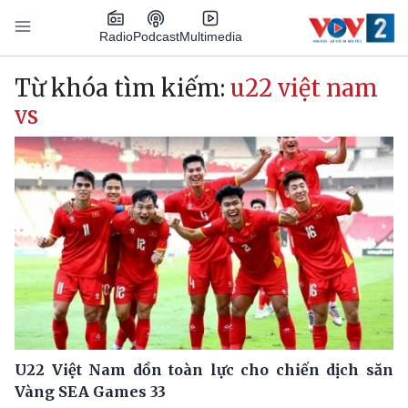
Nhảy đến nội dung
Podcast
Radio
Multimedia
Main navigation
Từ khóa tìm kiếm:
u22 việt nam
vs
U22 Việt Nam dồn toàn lực cho chiến dịch săn
Vàng SEA Games 33