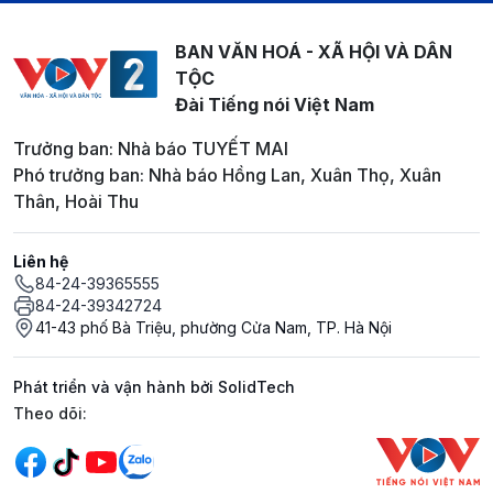
BAN VĂN HOÁ - XÃ HỘI VÀ DÂN
TỘC
Đài Tiếng nói Việt Nam
Trưởng ban: Nhà báo TUYẾT MAI
Phó trưởng ban: Nhà báo Hồng Lan, Xuân Thọ, Xuân
Thân, Hoài Thu
Liên hệ
84-24-39365555
84-24-39342724
41-43 phố Bà Triệu, phường Cửa Nam, TP. Hà Nội
Phát triển và vận hành bởi SolidTech
Mạng xã hội
Theo dõi: