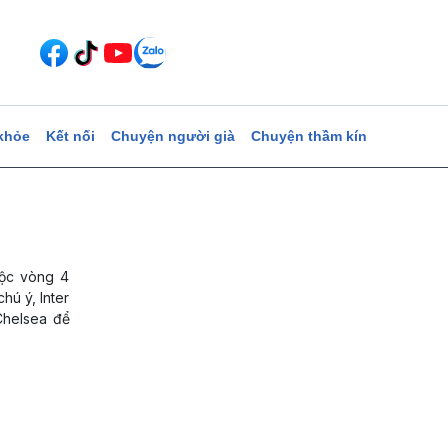
khỏe
Kết nối
Chuyện người già
Chuyện thầm kín
uộc vòng 4
hú ý, Inter
Chelsea để