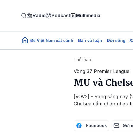
Nhảy đến nội dung
Radio
Podcast
Multimedia
Main navigation
Để Việt Nam cất cánh
Bàn và luận
Đời sống - X
Thể thao
Vòng 37 Premier League
MU và Chelse
[VOV2] - Rạng sáng nay (
Chelsea cầm chân nhau tr
Facebook
Gửi 