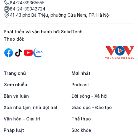
84-24-39365555
84-24-39342724
41-43 phố Bà Triệu, phường Cửa Nam, TP. Hà Nội
Phát triển và vận hành bởi SolidTech
Mạng xã hội
Theo dõi:
Trang chủ
Mới nhất
Xem nhiều
Podcast
Bàn và luận
Đời sống - Xã hội
Xóa nhà tạm, nhà dột nát
Giáo dục - Đào tạo
Văn hóa - Giải trí
Thể thao
Pháp luật
Sức khỏe