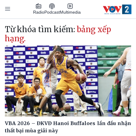
Nhảy đến nội dung
Podcast
Radio
Multimedia
Main navigation
Từ khóa tìm kiếm:
bảng xếp
hạng.
VBA 2026 – ĐKVĐ Hanoi Buffaloes lần đầu nhận
thất bại mùa giải này