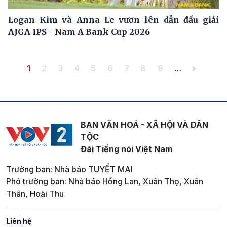
Logan Kim và Anna Le vươn lên dẫn đầu giải
AJGA IPS - Nam A Bank Cup 2026
Pagination
Trang hiện thời
Trang
Trang
Trang
Trang
Trang
Trang
Trang
Trang
1
2
3
4
5
6
7
8
9
…
BAN VĂN HOÁ - XÃ HỘI VÀ DÂN
TỘC
Đài Tiếng nói Việt Nam
Trưởng ban: Nhà báo TUYẾT MAI
Phó trưởng ban: Nhà báo Hồng Lan, Xuân Thọ, Xuân
Thân, Hoài Thu
Liên hệ