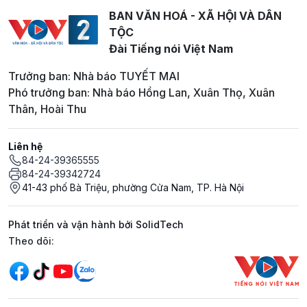
BAN VĂN HOÁ - XÃ HỘI VÀ DÂN
TỘC
Đài Tiếng nói Việt Nam
Trưởng ban: Nhà báo TUYẾT MAI
Phó trưởng ban: Nhà báo Hồng Lan, Xuân Thọ, Xuân
Thân, Hoài Thu
Liên hệ
84-24-39365555
84-24-39342724
41-43 phố Bà Triệu, phường Cửa Nam, TP. Hà Nội
Phát triển và vận hành bởi SolidTech
Mạng xã hội
Theo dõi: