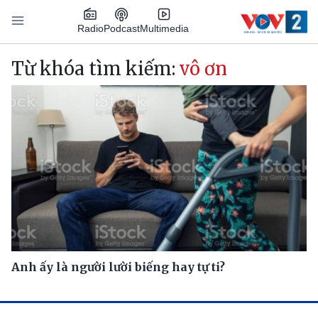
Nhảy đến nội dung
Podcast
Radio
Multimedia
Main navigation
Từ khóa tìm kiếm:
vô ơn
Anh ấy là người lười biếng hay tự ti?