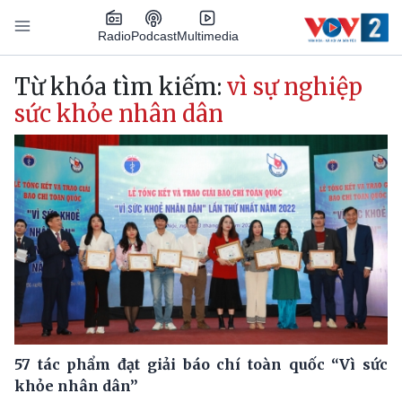
Nhảy đến nội dung
Podcast
Radio
Multimedia
Main navigation
Từ khóa tìm kiếm:
vì sự nghiệp
sức khỏe nhân dân
57 tác phẩm đạt giải báo chí toàn quốc “Vì sức
khỏe nhân dân”