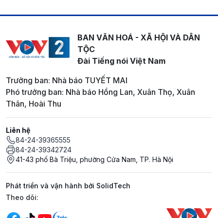
BAN VĂN HOÁ - XÃ HỘI VÀ DÂN
TỘC
Đài Tiếng nói Việt Nam
Trưởng ban: Nhà báo TUYẾT MAI
Phó trưởng ban: Nhà báo Hồng Lan, Xuân Thọ, Xuân
Thân, Hoài Thu
Liên hệ
84-24-39365555
84-24-39342724
41-43 phố Bà Triệu, phường Cửa Nam, TP. Hà Nội
Phát triển và vận hành bởi SolidTech
Mạng xã hội
Theo dõi: