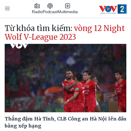
Nhảy đến nội dung
Podcast
Radio
Multimedia
Main navigation
Từ khóa tìm kiếm:
vòng 12 Night
Wolf V-League 2023
Thắng đậm Hà Tĩnh, CLB Công an Hà Nội lên đầu
bảng xếp hạng