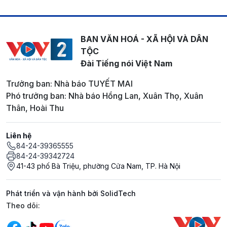
BAN VĂN HOÁ - XÃ HỘI VÀ DÂN
TỘC
Đài Tiếng nói Việt Nam
Trưởng ban: Nhà báo TUYẾT MAI
Phó trưởng ban: Nhà báo Hồng Lan, Xuân Thọ, Xuân
Thân, Hoài Thu
Liên hệ
84-24-39365555
84-24-39342724
41-43 phố Bà Triệu, phường Cửa Nam, TP. Hà Nội
Phát triển và vận hành bởi SolidTech
Mạng xã hội
Theo dõi: