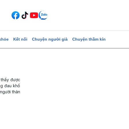
khỏe
Kết nối
Chuyện người già
Chuyện thầm kín
m thấy được
ong đau khổ
h người thân