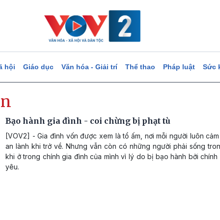
ã hội
Giáo dục
Văn hóa - Giải trí
Thể thao
Pháp luật
Sức 
on
Bạo hành gia đình - coi chừng bị phạt tù
[VOV2] - Gia đình vốn được xem là tổ ấm, nơi mỗi người luôn cả
an lành khi trở về. Nhưng vẫn còn có những người phải sống tr
khi ở trong chính gia đình của mình vì lý do bị bạo hành bởi chín
yêu.