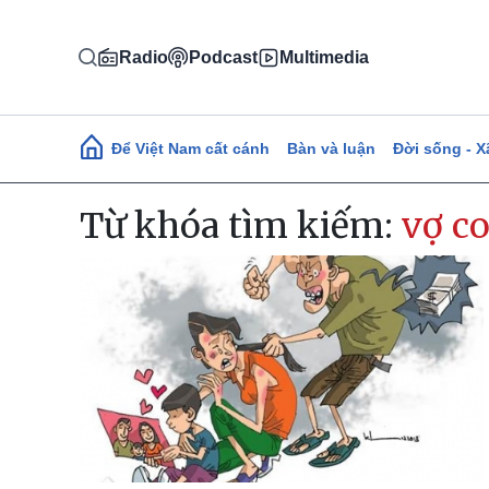
Nhảy đến nội dung
Radio
Podcast
Multimedia
Main navigation
Để Việt Nam cất cánh
Bàn và luận
Đời sống - X
Từ khóa tìm kiếm:
vợ c