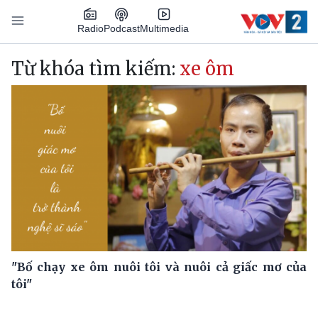
Nhảy đến nội dung
Podcast
Radio
Multimedia
Main navigation
Từ khóa tìm kiếm:
xe ôm
"Bố chạy xe ôm nuôi tôi và nuôi cả giấc mơ của
tôi"