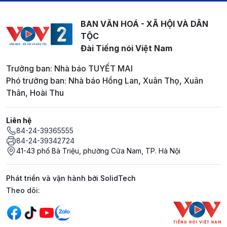
BAN VĂN HOÁ - XÃ HỘI VÀ DÂN
TỘC
Đài Tiếng nói Việt Nam
Trưởng ban: Nhà báo TUYẾT MAI
Phó trưởng ban: Nhà báo Hồng Lan, Xuân Thọ, Xuân
Thân, Hoài Thu
Liên hệ
84-24-39365555
84-24-39342724
41-43 phố Bà Triệu, phường Cửa Nam, TP. Hà Nội
Phát triển và vận hành bởi SolidTech
Mạng xã hội
Theo dõi: