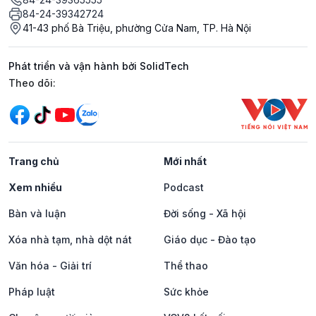
84-24-39342724
41-43 phố Bà Triệu, phường Cửa Nam, TP. Hà Nội
Phát triển và vận hành bởi SolidTech
Mạng xã hội
Theo dõi:
Trang chủ
Mới nhất
Xem nhiều
Podcast
Bàn và luận
Đời sống - Xã hội
Xóa nhà tạm, nhà dột nát
Giáo dục - Đào tạo
Văn hóa - Giải trí
Thể thao
Pháp luật
Sức khỏe