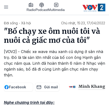
Nhảy đến nội dung
Podcast
Radio
Multimedia
Main navigation
Đời sống - Xã hội
Chủ nhật, 15:23, 17/04/2022
"Bố chạy xe ôm nuôi tôi và
nuôi cả giấc mơ của tôi"
[VOV2] - Chiếc xe wave màu xanh cũ dựng ở sân nhà
trọ. Đó là tài sản lớn nhất của bố con ông Hạnh gần
chục năm qua. Linh đã hoàn thành 6 năm ở Nhạc viện
ngành sáo, bố đã đi cùng Linh gần chục năm chạy
thận.
Minh Khang
Facebook
Gửi mail
Nghe chương trình tại đây: