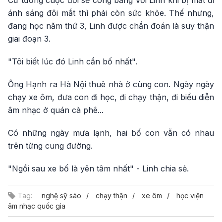
Cứ tưởng cuộc đời sẽ công bằng với Linh khi bị mất đi
ánh sáng đôi mắt thì phải còn sức khỏe. Thế nhưng,
đang học năm thứ 3, Linh được chẩn đoán là suy thận
giai đoạn 3.
"Tôi biết lúc đó Linh cần bố nhất".
Ông Hạnh ra Hà Nội thuê nhà ở cùng con. Ngày ngày
chạy xe ôm, đưa con đi học, đi chạy thận, đi biểu diễn
âm nhạc ở quán cà phê...
Có những ngày mưa lạnh, hai bố con vẫn có nhau
trên từng cung đường.
"Ngồi sau xe bố là yên tâm nhất" - Linh chia sẻ.
Tag:
nghệ sỹ sáo
chạy thận
xe ôm
học viện
âm nhạc quốc gia