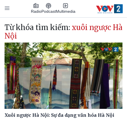
Nhảy đến nội dung
Podcast
Radio
Multimedia
Main navigation
Từ khóa tìm kiếm:
xuôi ngược Hà
Nội
Xuôi ngược Hà Nội: Sự đa dạng văn hóa Hà Nội