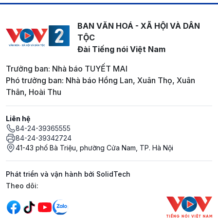
BAN VĂN HOÁ - XÃ HỘI VÀ DÂN
TỘC
Đài Tiếng nói Việt Nam
Trưởng ban: Nhà báo TUYẾT MAI
Phó trưởng ban: Nhà báo Hồng Lan, Xuân Thọ, Xuân
Thân, Hoài Thu
Liên hệ
84-24-39365555
84-24-39342724
41-43 phố Bà Triệu, phường Cửa Nam, TP. Hà Nội
Phát triển và vận hành bởi SolidTech
Mạng xã hội
Theo dõi: