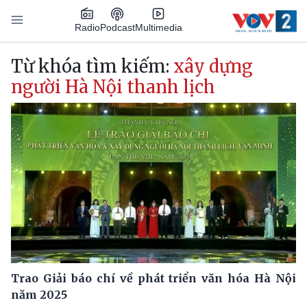
Nhảy đến nội dung
Podcast
Radio
Multimedia
Main navigation
Từ khóa tìm kiếm:
xây dựng
người Hà Nội thanh lịch
Trao Giải báo chí về phát triển văn hóa Hà Nội
năm 2025