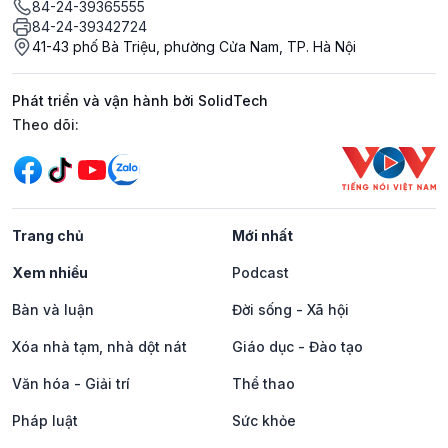
84-24-39365555
84-24-39342724
41-43 phố Bà Triệu, phường Cửa Nam, TP. Hà Nội
Phát triển và vận hành bởi SolidTech
Mạng xã hội
Theo dõi:
Trang chủ
Mới nhất
Xem nhiều
Podcast
Bàn và luận
Đời sống - Xã hội
Xóa nhà tạm, nhà dột nát
Giáo dục - Đào tạo
Văn hóa - Giải trí
Thể thao
Pháp luật
Sức khỏe