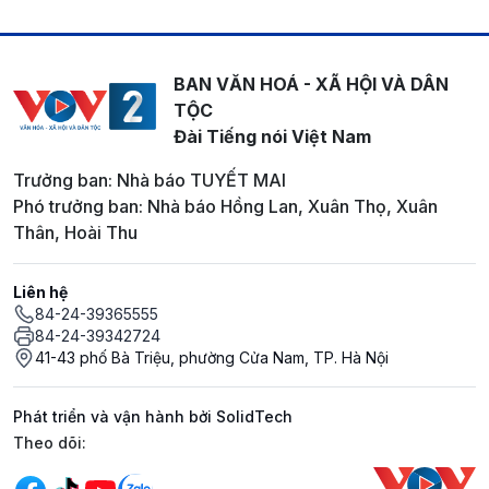
BAN VĂN HOÁ - XÃ HỘI VÀ DÂN
TỘC
Đài Tiếng nói Việt Nam
Trưởng ban: Nhà báo TUYẾT MAI
Phó trưởng ban: Nhà báo Hồng Lan, Xuân Thọ, Xuân
Thân, Hoài Thu
Liên hệ
84-24-39365555
84-24-39342724
41-43 phố Bà Triệu, phường Cửa Nam, TP. Hà Nội
Phát triển và vận hành bởi SolidTech
Mạng xã hội
Theo dõi: