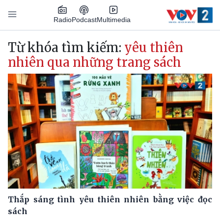
Nhảy đến nội dung
Podcast
Radio
Multimedia
Main navigation
Từ khóa tìm kiếm:
yêu thiên
nhiên qua những trang sách
Thắp sáng tình yêu thiên nhiên bằng việc đọc
sách