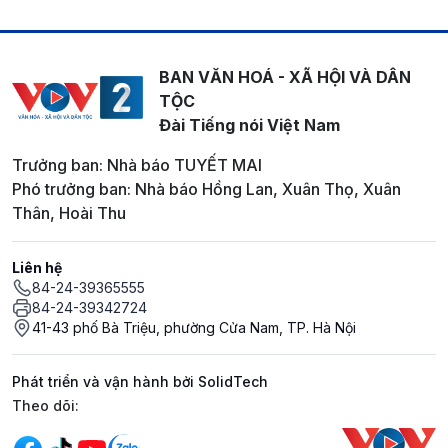
BAN VĂN HOÁ - XÃ HỘI VÀ DÂN
TỘC
Đài Tiếng nói Việt Nam
Trưởng ban: Nhà báo TUYẾT MAI
Phó trưởng ban: Nhà báo Hồng Lan, Xuân Thọ, Xuân
Thân, Hoài Thu
Liên hệ
84-24-39365555
84-24-39342724
41-43 phố Bà Triệu, phường Cửa Nam, TP. Hà Nội
Phát triển và vận hành bởi SolidTech
Mạng xã hội
Theo dõi: