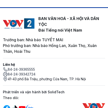
BAN VĂN HOÁ - XÃ HỘI VÀ DÂN
TỘC
Đài Tiếng nói Việt Nam
Trưởng ban: Nhà báo TUYẾT MAI
Phó trưởng ban: Nhà báo Hồng Lan, Xuân Thọ, Xuân
Thân, Hoài Thu
Liên hệ
84-24-39365555
84-24-39342724
41-43 phố Bà Triệu, phường Cửa Nam, TP. Hà Nội
Phát triển và vận hành bởi SolidTech
Mạng xã hội
Theo dõi: