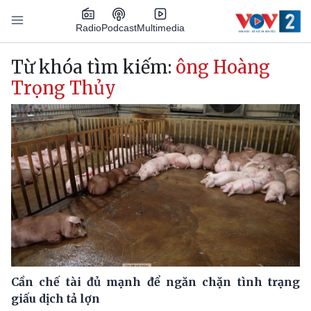
Nhảy đến nội dung
Podcast
Radio
Multimedia
Main navigation
Từ khóa tìm kiếm:
ông Hoàng
Trọng Thủy
Cần chế tài đủ mạnh để ngăn chặn tình trạng
giấu dịch tả lợn