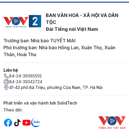
BAN VĂN HOÁ - XÃ HỘI VÀ DÂN
TỘC
Đài Tiếng nói Việt Nam
Trưởng ban: Nhà báo TUYẾT MAI
Phó trưởng ban: Nhà báo Hồng Lan, Xuân Thọ, Xuân
Thân, Hoài Thu
Liên hệ
84-24-39365555
84-24-39342724
41-43 phố Bà Triệu, phường Cửa Nam, TP. Hà Nội
Phát triển và vận hành bởi SolidTech
Mạng xã hội
Theo dõi: