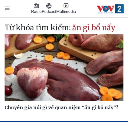
Nhảy đến nội dung
Podcast
Radio
Multimedia
Main navigation
Từ khóa tìm kiếm:
ăn gì bổ nấy
Chuyên gia nói gì về quan niệm “ăn gì bổ nấy”?