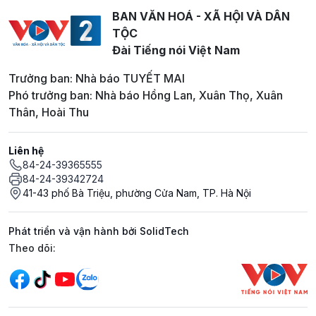
BAN VĂN HOÁ - XÃ HỘI VÀ DÂN
TỘC
Đài Tiếng nói Việt Nam
Trưởng ban: Nhà báo TUYẾT MAI
Phó trưởng ban: Nhà báo Hồng Lan, Xuân Thọ, Xuân
Thân, Hoài Thu
Liên hệ
84-24-39365555
84-24-39342724
41-43 phố Bà Triệu, phường Cửa Nam, TP. Hà Nội
Phát triển và vận hành bởi SolidTech
Mạng xã hội
Theo dõi: