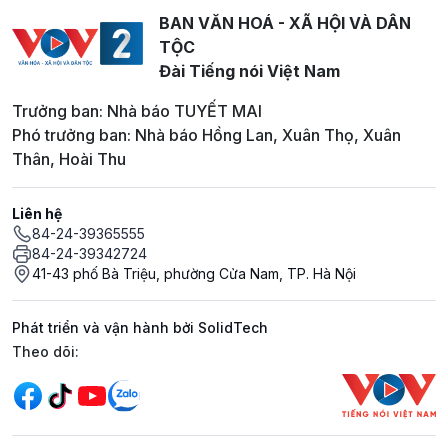
BAN VĂN HOÁ - XÃ HỘI VÀ DÂN
TỘC
Đài Tiếng nói Việt Nam
Trưởng ban: Nhà báo TUYẾT MAI
Phó trưởng ban: Nhà báo Hồng Lan, Xuân Thọ, Xuân
Thân, Hoài Thu
Liên hệ
84-24-39365555
84-24-39342724
41-43 phố Bà Triệu, phường Cửa Nam, TP. Hà Nội
Phát triển và vận hành bởi SolidTech
Mạng xã hội
Theo dõi: