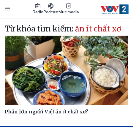
Nhảy đến nội dung
Podcast
Radio
Multimedia
Main navigation
Từ khóa tìm kiếm:
ăn ít chất xơ
Phần lớn người Việt ăn ít chất xơ?