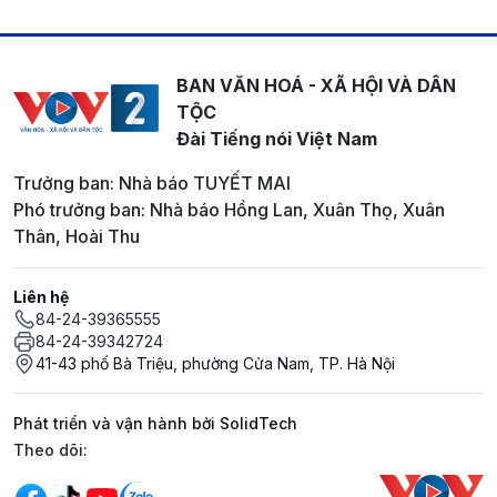
BAN VĂN HOÁ - XÃ HỘI VÀ DÂN
TỘC
Đài Tiếng nói Việt Nam
Trưởng ban: Nhà báo TUYẾT MAI
Phó trưởng ban: Nhà báo Hồng Lan, Xuân Thọ, Xuân
Thân, Hoài Thu
Liên hệ
84-24-39365555
84-24-39342724
41-43 phố Bà Triệu, phường Cửa Nam, TP. Hà Nội
Phát triển và vận hành bởi SolidTech
Mạng xã hội
Theo dõi: