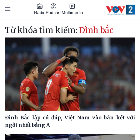
Nhảy đến nội dung
Podcast
Radio
Multimedia
Main navigation
Từ khóa tìm kiếm:
Đình bắc
Đình Bắc lập cú đúp, Việt Nam vào bán kết với
ngôi nhất bảng A