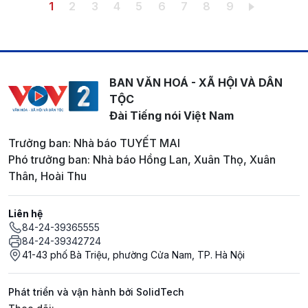
Pagination
Trang hiện thời
Trang
Trang
Trang
Trang
Trang
Trang
Trang
Trang
1
2
3
4
5
6
7
8
9
BAN VĂN HOÁ - XÃ HỘI VÀ DÂN
TỘC
Đài Tiếng nói Việt Nam
Trưởng ban: Nhà báo TUYẾT MAI
Phó trưởng ban: Nhà báo Hồng Lan, Xuân Thọ, Xuân
Thân, Hoài Thu
Liên hệ
84-24-39365555
84-24-39342724
41-43 phố Bà Triệu, phường Cửa Nam, TP. Hà Nội
Phát triển và vận hành bởi SolidTech