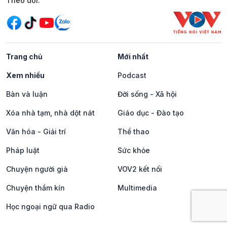
Mạng xã hội
Theo dõi:
Trang chủ
Mới nhất
Xem nhiều
Podcast
Bàn và luận
Đời sống - Xã hội
Xóa nhà tạm, nhà dột nát
Giáo dục - Đào tạo
Văn hóa - Giải trí
Thể thao
Pháp luật
Sức khỏe
Chuyện người già
VOV2 kết nối
Chuyện thầm kín
Multimedia
Học ngoại ngữ qua Radio