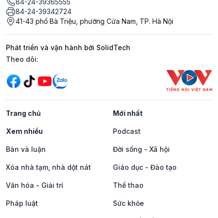
84-24-39365555
84-24-39342724
41-43 phố Bà Triệu, phường Cửa Nam, TP. Hà Nội
Phát triển và vận hành bởi SolidTech
Mạng xã hội
Theo dõi:
Trang chủ
Mới nhất
Xem nhiều
Podcast
Bàn và luận
Đời sống - Xã hội
Xóa nhà tạm, nhà dột nát
Giáo dục - Đào tạo
Văn hóa - Giải trí
Thể thao
Pháp luật
Sức khỏe