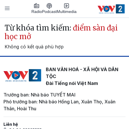
Nhảy đến nội dung
Podcast
Radio
Multimedia
Main navigation
Từ khóa tìm kiếm:
điểm sàn đại
học mở
Không có kết quả phù hợp
BAN VĂN HOÁ - XÃ HỘI VÀ DÂN
TỘC
Đài Tiếng nói Việt Nam
Trưởng ban: Nhà báo TUYẾT MAI
Phó trưởng ban: Nhà báo Hồng Lan, Xuân Thọ, Xuân
Thân, Hoài Thu
Liên hệ