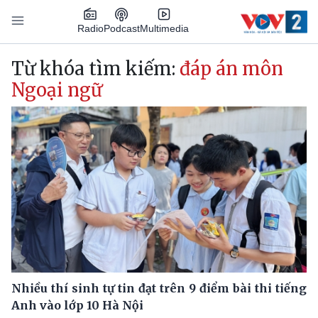
Nhảy đến nội dung
Podcast
Radio
Multimedia
Main navigation
Từ khóa tìm kiếm:
đáp án môn
Ngoại ngữ
Nhiều thí sinh tự tin đạt trên 9 điểm bài thi tiếng
Anh vào lớp 10 Hà Nội