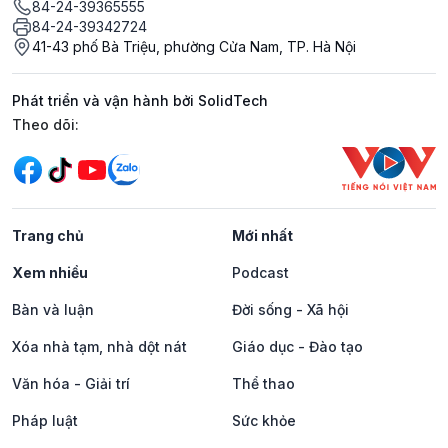
84-24-39365555
84-24-39342724
41-43 phố Bà Triệu, phường Cửa Nam, TP. Hà Nội
Phát triển và vận hành bởi SolidTech
Mạng xã hội
Theo dõi:
Trang chủ
Mới nhất
Xem nhiều
Podcast
Bàn và luận
Đời sống - Xã hội
Xóa nhà tạm, nhà dột nát
Giáo dục - Đào tạo
Văn hóa - Giải trí
Thể thao
Pháp luật
Sức khỏe