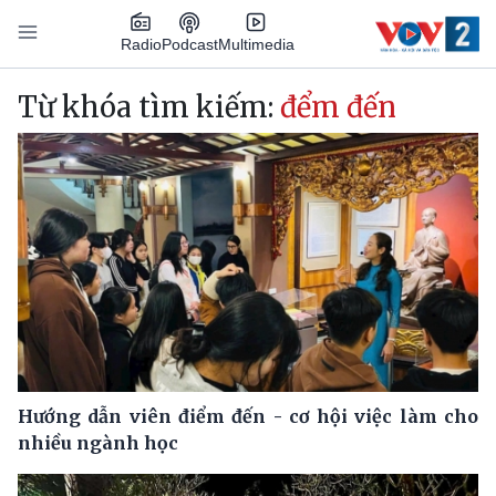
Nhảy đến nội dung
Podcast
Radio
Multimedia
Main navigation
Từ khóa tìm kiếm:
đểm đến
Hướng dẫn viên điểm đến - cơ hội việc làm cho
nhiều ngành học